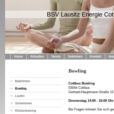
BSV Lausitz Energie Cot
Home
Aktuelles
Verein
Sektionen
Kontakt
Im
Bowling
Badminton
Cottbus Bowling
03044 Cottbus
Bowling
Gerhard-Hauptmann-Straße 15
Laufen
Donnerstag 14:00 - 16:00 Uhr
Schwimmen
Bei Fragen können Sie sich ger
Rückentraining