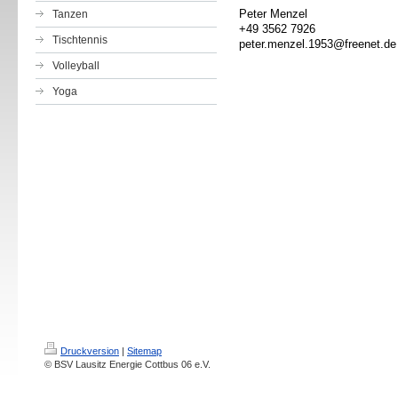
Peter Menzel
Tanzen
+49 3562 7926
Tischtennis
peter.menzel.1953@freenet.de
Volleyball
Yoga
Druckversion
|
Sitemap
© BSV Lausitz Energie Cottbus 06 e.V.